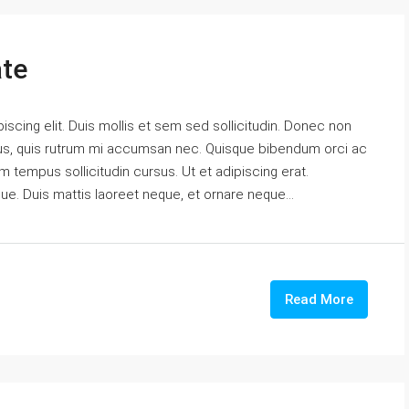
ate
scing elit. Duis mollis et sem sed sollicitudin. Donec non
urus, quis rutrum mi accumsan nec. Quisque bibendum orci ac
m tempus sollicitudin cursus. Ut et adipiscing erat.
gue. Duis mattis laoreet neque, et ornare neque...
Read More