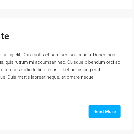
ate
scing elit. Duis mollis et sem sed sollicitudin. Donec non
urus, quis rutrum mi accumsan nec. Quisque bibendum orci ac
m tempus sollicitudin cursus. Ut et adipiscing erat.
gue. Duis mattis laoreet neque, et ornare neque...
Read More