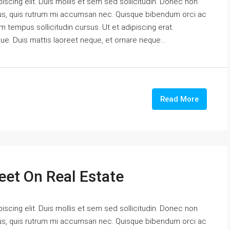
scing elit. Duis mollis et sem sed sollicitudin. Donec non
urus, quis rutrum mi accumsan nec. Quisque bibendum orci ac
m tempus sollicitudin cursus. Ut et adipiscing erat.
gue. Duis mattis laoreet neque, et ornare neque...
Read More
eet On Real Estate
scing elit. Duis mollis et sem sed sollicitudin. Donec non
urus, quis rutrum mi accumsan nec. Quisque bibendum orci ac