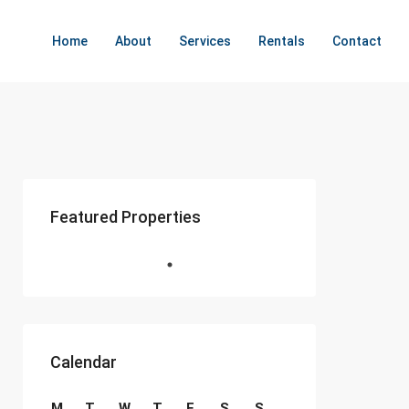
Home
About
Services
Rentals
Contact
Featured Properties
Calendar
M
T
W
T
F
S
S